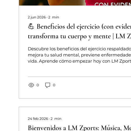
2 jun 2026
∙
2
min
💪 Beneficios del ejercicio (con eviden
transforma tu cuerpo y mente | LM Z
Descubre los beneficios del ejercicio respaldados
mejora tu salud mental, previene enfermedade
vida. Aprende cómo empezar hoy con LM Zports.
importante hacer ejercicio? El ejercicio físico no
beneficios estéticos. La ciencia ha demostrado 
física es fundamental para la salud integral, i
cuerpo, mente y calidad de vida. De acuerdo co
0
0
Mundial de la Salud, la actividad física regular: M
24 feb 2026
∙
2
min
Bienvenidos a LM Zports: Música, Mo