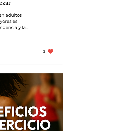
ezar
 en adultos
yores es
ndencia y la
rpo experimenta
ular,
cular. Sin
s no es solo el
2
adultos mayores