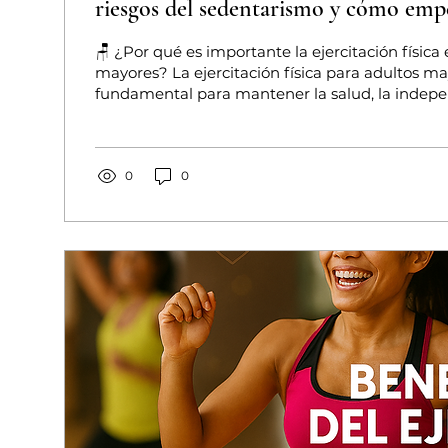
riesgos del sedentarismo y cómo emp
🪑 ¿Por qué es importante la ejercitación física
mayores? La ejercitación física para adultos ma
fundamental para mantener la salud, la indepe
calidad de vida. A partir de los 60 años, el cue
cambios naturales como pérdida de masa musc
disminución de la movilidad y mayor rigidez arti
embargo, uno de los mayores problemas actuale
0
0
envejecimiento, sino el sedentarismo. Muchos 
pasan gran parte del día...