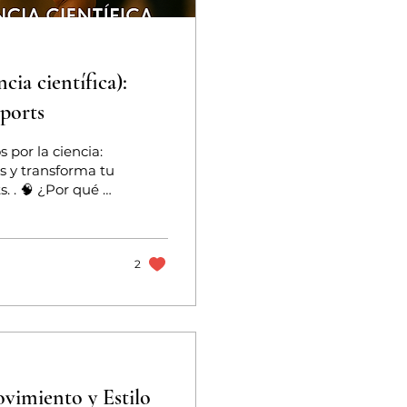
cia científica):
ports
 por la ciencia:
s y transforma tu
 . 🧠 ¿Por qué es
 solo tiene
que la actividad
mpactando tu
n la Organización
2
ejora...
vimiento y Estilo