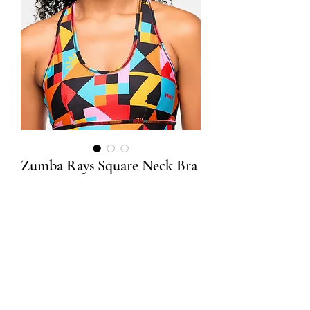
Zumba Rays Square Neck Bra
Precio
$49.00
Size
*
Cantidad
*