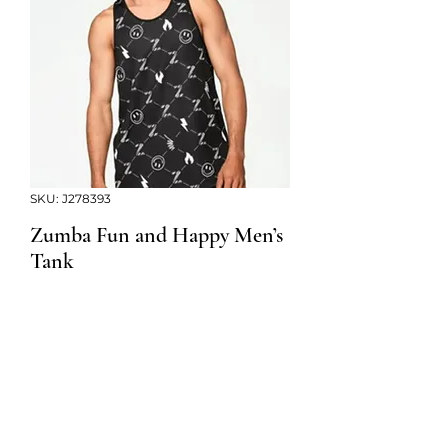
SKU: J278393
Zumba Fun and Happy Men’s
Tank
Precio
Precio de oferta
 $29.00 
$17.40
Size
*