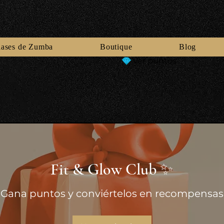
lases de Zumba
Boutique
Blog
Ver puntos
Fit & Glow Club ✨
Gana puntos y conviértelos en recompensas