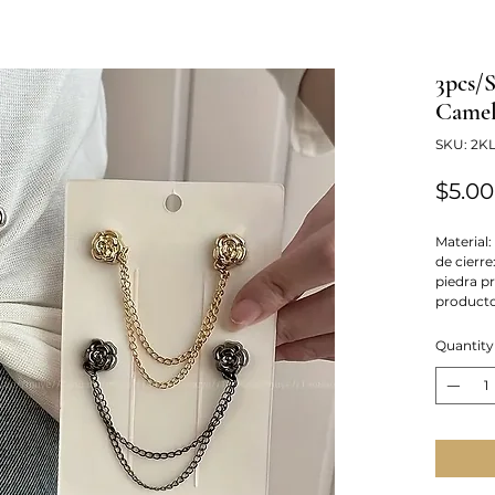
3pcs/
Camel
SKU: 2K
$5.00
Material:
de cierre
piedra p
producto
Quantity