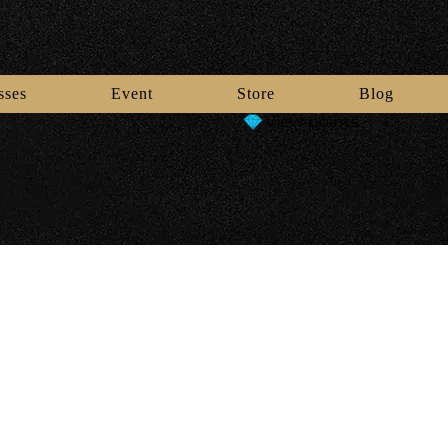
sses
Event
Store
Blog
View points