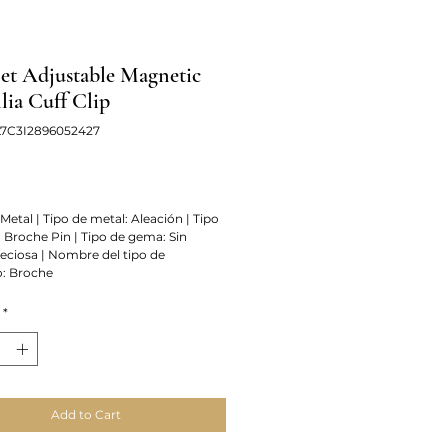
Set Adjustable Magnetic
lia Cuff Clip
L7C3I2896052427
Price
 Metal | Tipo de metal: Aleación | Tipo
: Broche Pin | Tipo de gema: Sin
reciosa | Nombre del tipo de
: Broche
*
Add to Cart